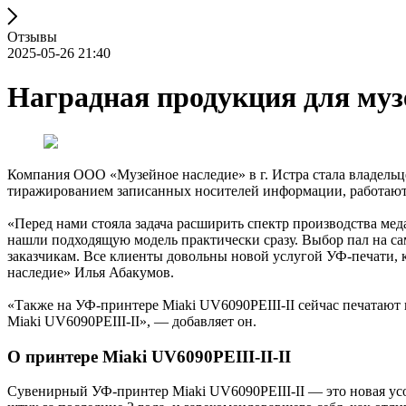
Отзывы
2025-05-26 21:40
Наградная продукция для музе
Компания ООО «Музейное наследие» в г. Истра стала владельц
тиражированием записанных носителей информации, работают 
«Перед нами стояла задача расширить спектр производства ме
нашли подходящую модель практически сразу. Выбор пал на сам
заказчикам. Все клиенты довольны новой услугой УФ-печати,
наследие» Илья Абакумов.
«Также на УФ-принтере Miaki UV6090PEIII-II сейчас печатают
Miaki UV6090PEIII-II», — добавляет он.
О принтере Miaki UV6090PEIII-II-II
Сувенирный УФ-принтер Miaki UV6090PEIII-II — это новая усо