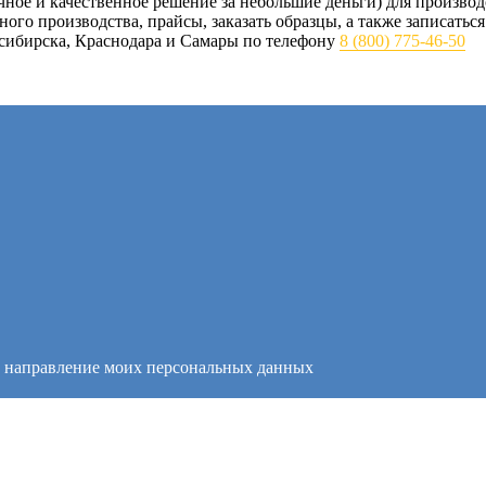
личное и качественное решение за небольшие деньги) для произв
го производства, прайсы, заказать образцы, а также записатьс
осибирска, Краснодара и Самары по телефону
8 (800) 775-46-50
и направление моих персональных данных