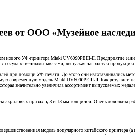
ев от ООО «Музейное наследие
ем нового УФ-принтера Miaki UV6090PEIII-II. Предприятие зани
с государственными заказами, выпуская наградную продукцию 
далей при помощи УФ-печати. До этого они изготавливались мет
ую современную модель Miaki UV6090PEIII-II. Как результат, п
 которая значительно увеличила ассортимент выпускаемых мед
 на акриловых призах 5, 8 и 18 мм толщиной. Очень довольны 
вершенствованная модель популярного китайского принтера (а и